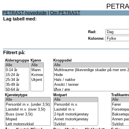
PETRAS
PETRAST-hovedside
|
Om PETRAST
Lag tabell med:
Rad:
Kolonne:
Filtrert på:
Aldersgruppe
Kjønn
Kroppsdel
Kjøretøytype
Motpart
Trafikantr