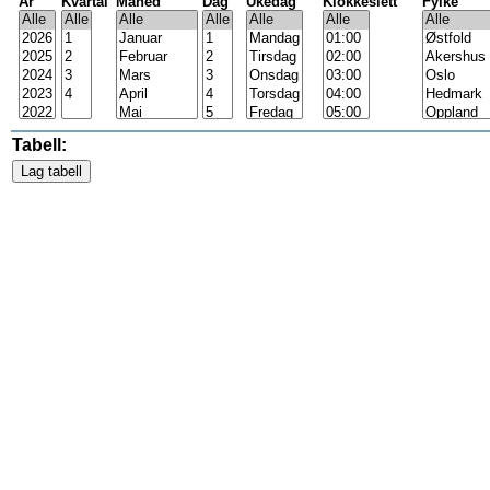
År
Kvartal
Måned
Dag
Ukedag
Klokkeslett
Fylke
Tabell: